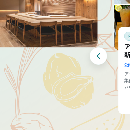
公
ア
集
ハ