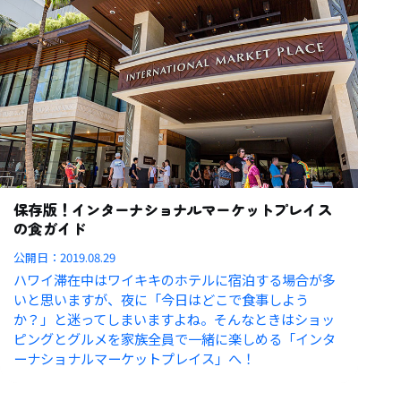
保存版！インターナショナルマーケットプレイス
の食ガイド
公開日：
2019.08.29
ハワイ滞在中はワイキキのホテルに宿泊する場合が多
いと思いますが、夜に「今日はどこで食事しよう
か？」と迷ってしまいますよね。そんなときはショッ
ピングとグルメを家族全員で一緒に楽しめる「インタ
ーナショナルマーケットプレイス」へ！