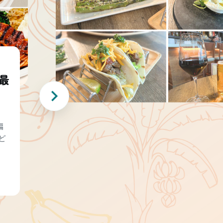
最
編
ど