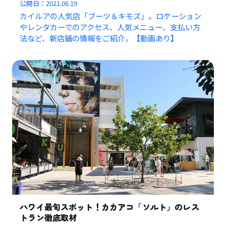
公開日：
2021.06.19
カイルアの人気店「ブーツ＆キモズ」。ロケーション
やレンタカーでのアクセス、人気メニュー、支払い方
法など、新店舗の情報をご紹介。【動画あり】
ハワイ最旬スポット！カカアコ「ソルト」のレス
トラン徹底取材