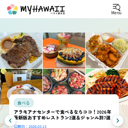
Menu
食べる
アラモアナセンターで食べるならココ！2026年
最新版おすすめレストラン2選＆ジャンル別7選
公開日：
2026.03.13