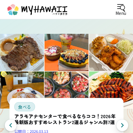
Menu
食べる
アラモアナセンターで食べるならココ！2026年
最新版おすすめレストラン2選＆ジャンル別7選
公開日：
2026.03.13