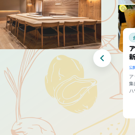
公
ア
集
ハ