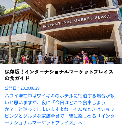
保存版！インターナショナルマーケットプレイス
の食ガイド
公開日：
2019.08.29
ハワイ滞在中はワイキキのホテルに宿泊する場合が多
いと思いますが、夜に「今日はどこで食事しよう
か？」と迷ってしまいますよね。そんなときはショッ
ピングとグルメを家族全員で一緒に楽しめる「インタ
ーナショナルマーケットプレイス」へ！