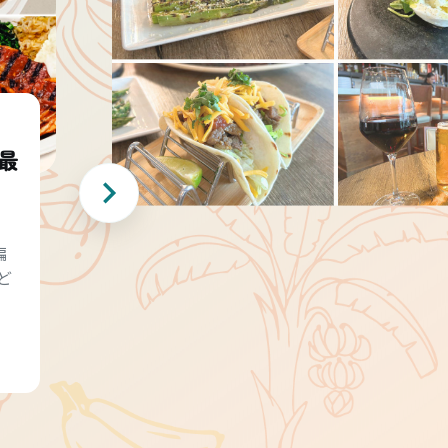
最
編
ど