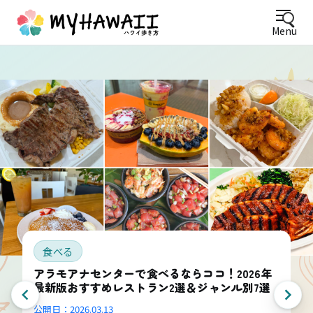
Menu
食べる
アラモアナセンターで食べるならココ！2026年
最新版おすすめレストラン2選＆ジャンル別7選
公開日：
2026.03.13