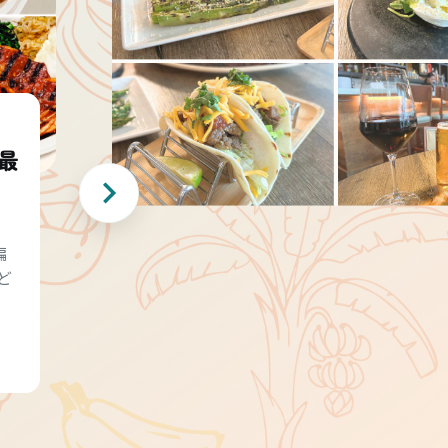
最
編
ど