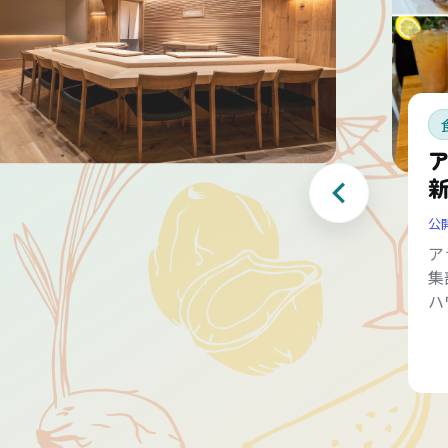
公
ア
集
ハ