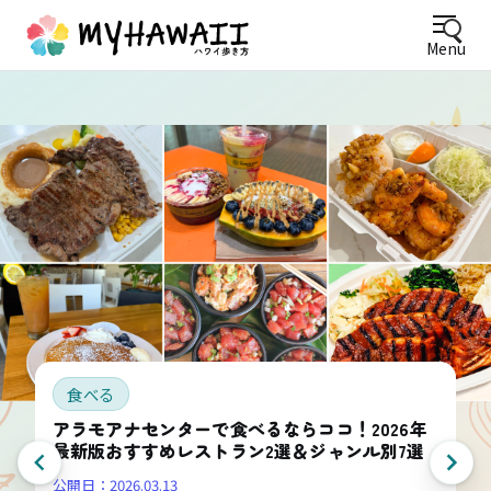
Menu
食べる
アラモアナセンターで食べるならココ！2026年
最新版おすすめレストラン2選＆ジャンル別7選
公開日：
2026.03.13