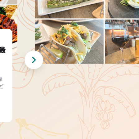
最
編
ど