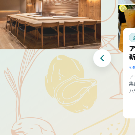
公
ア
集
ハ