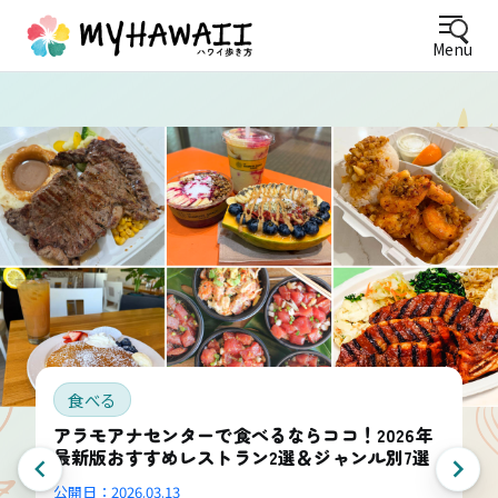
Menu
食べる
アラモアナセンターで食べるならココ！2026年
最新版おすすめレストラン2選＆ジャンル別7選
公開日：
2026.03.13