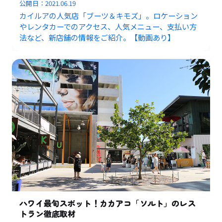
公開日：
2021.06.19
カイルアの人気店「ブーツ＆キモズ」。ロケーション
やレンタカーでのアクセス、人気メニュー、支払い方
法など、新店舗の情報をご紹介。【動画あり】
ハワイ最旬スポット！カカアコ「ソルト」のレス
トラン徹底取材