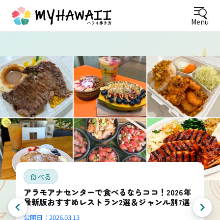
Menu
食べる
アラモアナセンターで食べるならココ！2026年
最新版おすすめレストラン2選＆ジャンル別7選
公開日：
2026.03.13