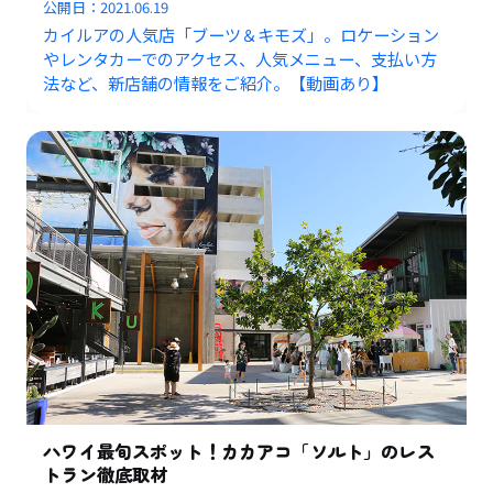
公開日：
2021.06.19
カイルアの人気店「ブーツ＆キモズ」。ロケーション
やレンタカーでのアクセス、人気メニュー、支払い方
法など、新店舗の情報をご紹介。【動画あり】
ハワイ最旬スポット！カカアコ「ソルト」のレス
トラン徹底取材