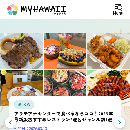
Menu
食べる
アラモアナセンターで食べるならココ！2026年
最新版おすすめレストラン2選＆ジャンル別7選
公開日：
2026.03.13