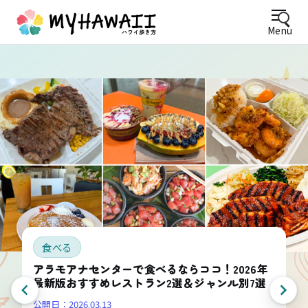
Menu
食べる
アラモアナセンターで食べるならココ！2026年
最新版おすすめレストラン2選＆ジャンル別7選
公開日：
2026.03.13