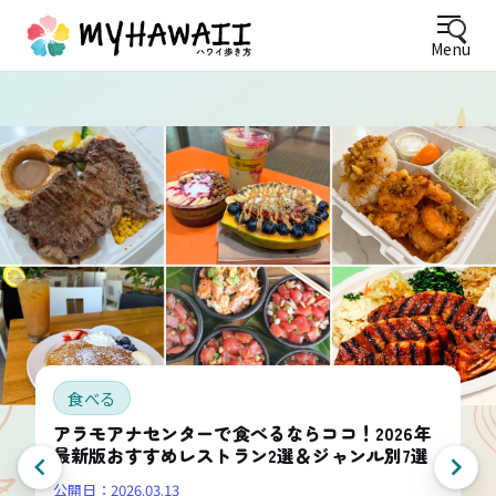
Menu
食べる
アラモアナセンターで食べるならココ！2026年
最新版おすすめレストラン2選＆ジャンル別7選
公開日：
2026.03.13