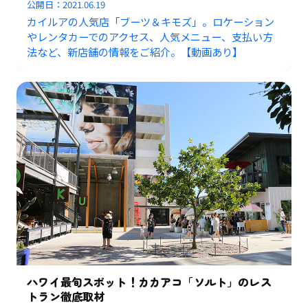
公開日：
2021.06.19
カイルアの人気店「ブーツ＆キモズ」。ロケーション
やレンタカーでのアクセス、人気メニュー、支払い方
法など、新店舗の情報をご紹介。【動画あり】
ハワイ最旬スポット！カカアコ「ソルト」のレス
トラン徹底取材