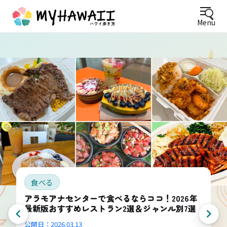
Menu
食べる
アラモアナセンターで食べるならココ！2026年
最新版おすすめレストラン2選＆ジャンル別7選
公開日：
2026.03.13