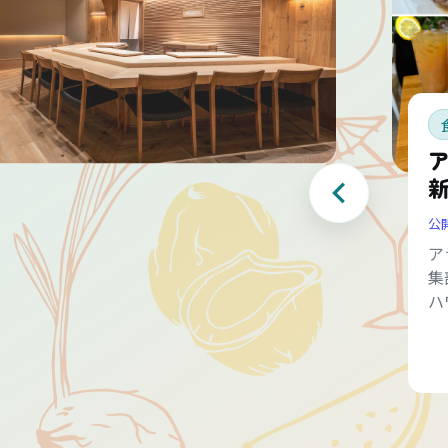
公
ア
集
ハ