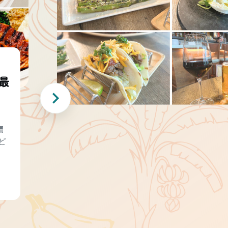
最
編
ど