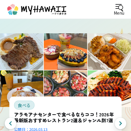
Menu
食べる
アラモアナセンターで食べるならココ！2026年
最新版おすすめレストラン2選＆ジャンル別7選
公開日：
2026.03.13