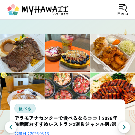
Menu
食べる
アラモアナセンターで食べるならココ！2026年
最新版おすすめレストラン2選＆ジャンル別7選
公開日：
2026.03.13