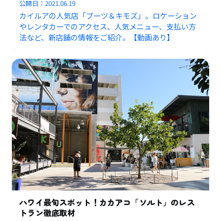
公開日：
2021.06.19
カイルアの人気店「ブーツ＆キモズ」。ロケーション
やレンタカーでのアクセス、人気メニュー、支払い方
法など、新店舗の情報をご紹介。【動画あり】
ハワイ最旬スポット！カカアコ「ソルト」のレス
トラン徹底取材