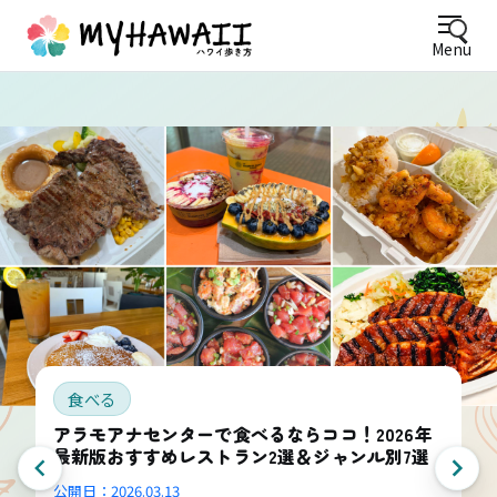
Menu
食べる
アラモアナセンターで食べるならココ！2026年
最新版おすすめレストラン2選＆ジャンル別7選
公開日：
2026.03.13