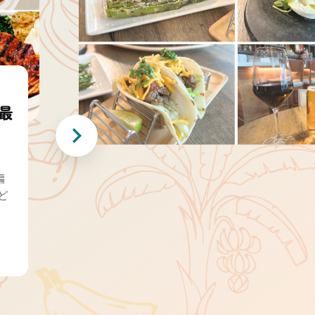
最
編
ど