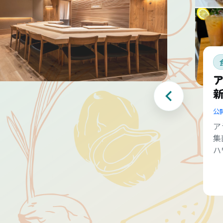
公
ア
集
ハ