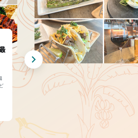
最
編
ど