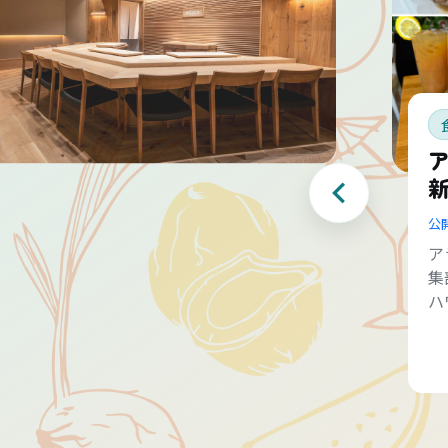
公
ア
集
ハ