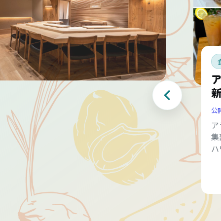
公
ア
集
ハ