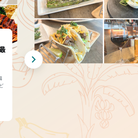
最
編
ど