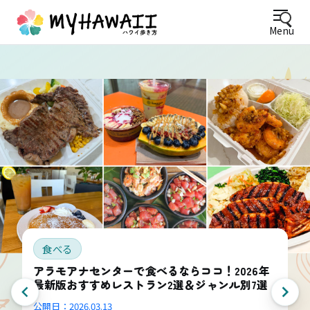
Menu
食べる
アラモアナセンターで食べるならココ！2026年
最新版おすすめレストラン2選＆ジャンル別7選
公開日：
2026.03.13