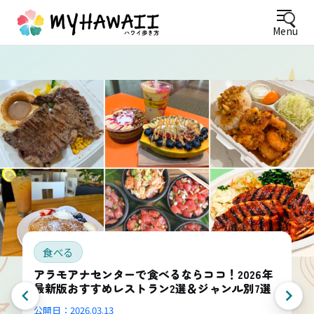
Menu
食べる
アラモアナセンターで食べるならココ！2026年
最新版おすすめレストラン2選＆ジャンル別7選
公開日：
2026.03.13