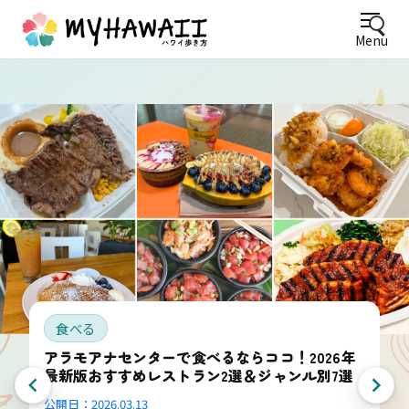
Menu
食べる
アラモアナセンターで食べるならココ！2026年
最新版おすすめレストラン2選＆ジャンル別7選
公開日：
2026.03.13