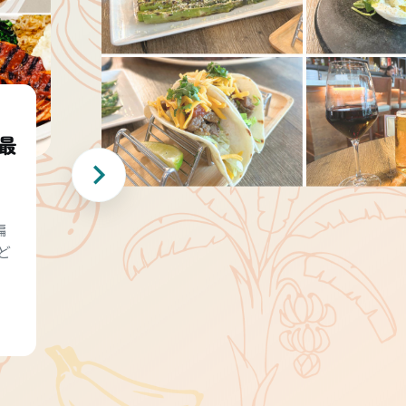
最
編
ど