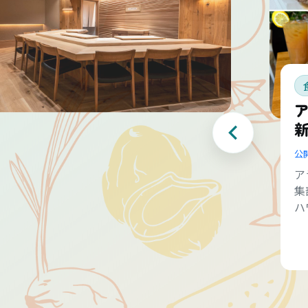
公
ア
集
ハ