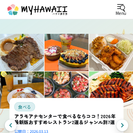
Menu
食べる
アラモアナセンターで食べるならココ！2026年
最新版おすすめレストラン2選＆ジャンル別7選
公開日：
2026.03.13