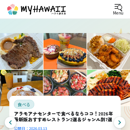
Menu
食べる
アラモアナセンターで食べるならココ！2026年
最新版おすすめレストラン2選＆ジャンル別7選
公開日：
2026.03.13