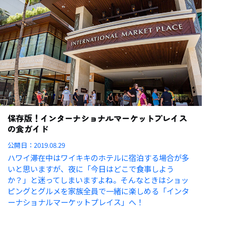
保存版！インターナショナルマーケットプレイス
の食ガイド
公開日：
2019.08.29
ハワイ滞在中はワイキキのホテルに宿泊する場合が多
いと思いますが、夜に「今日はどこで食事しよう
か？」と迷ってしまいますよね。そんなときはショッ
ピングとグルメを家族全員で一緒に楽しめる「インタ
ーナショナルマーケットプレイス」へ！