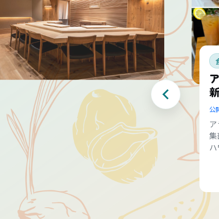
公
ア
集
ハ