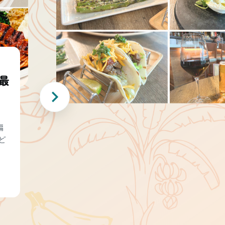
最
編
ど