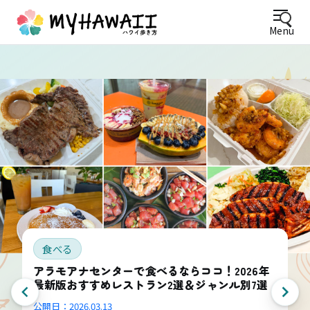
Menu
食べる
アラモアナセンターで食べるならココ！2026年
最新版おすすめレストラン2選＆ジャンル別7選
公開日：
2026.03.13