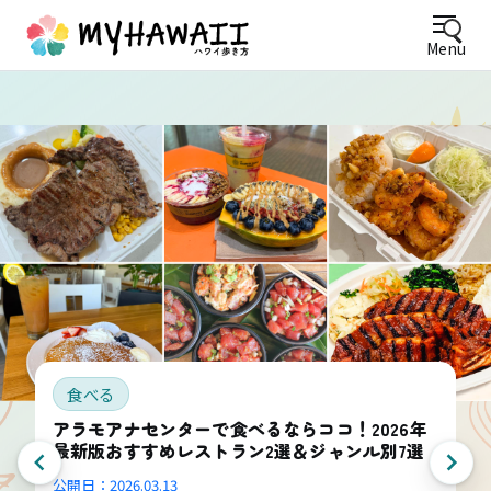
Menu
食べる
アラモアナセンターで食べるならココ！2026年
最新版おすすめレストラン2選＆ジャンル別7選
公開日：
2026.03.13