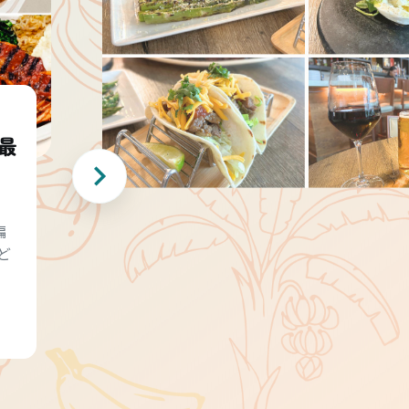
最
編
ど