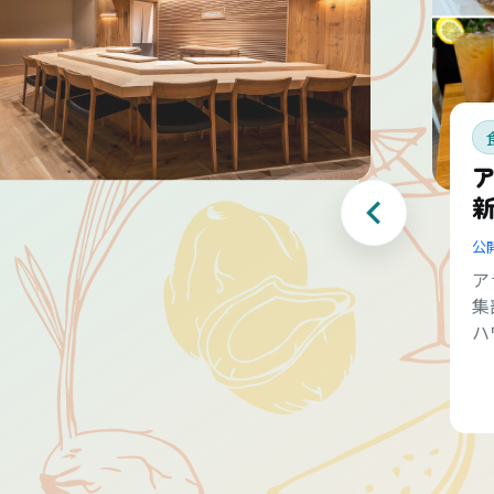
公
ア
集
ハ