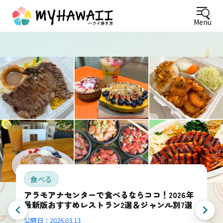
Menu
食べる
アラモアナセンターで食べるならココ！2026年
最新版おすすめレストラン2選＆ジャンル別7選
公開日：
2026.03.13