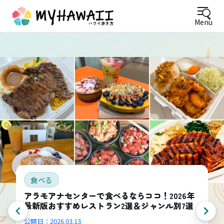
Menu
食べる
アラモアナセンターで食べるならココ！2026年
最新版おすすめレストラン2選＆ジャンル別7選
公開日：
2026.03.13