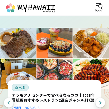
Menu
食べる
アラモアナセンターで食べるならココ！2026年
最新版おすすめレストラン2選＆ジャンル別7選
公開日：
2026.03.13