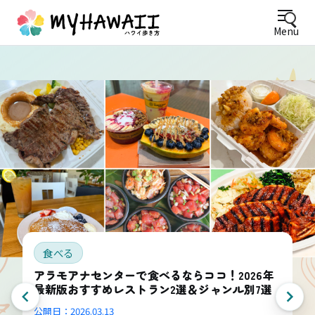
Menu
食べる
アラモアナセンターで食べるならココ！2026年
最新版おすすめレストラン2選＆ジャンル別7選
公開日：
2026.03.13