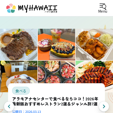
Menu
食べる
アラモアナセンターで食べるならココ！2026年
最新版おすすめレストラン2選＆ジャンル別7選
公開日：
2026.03.13