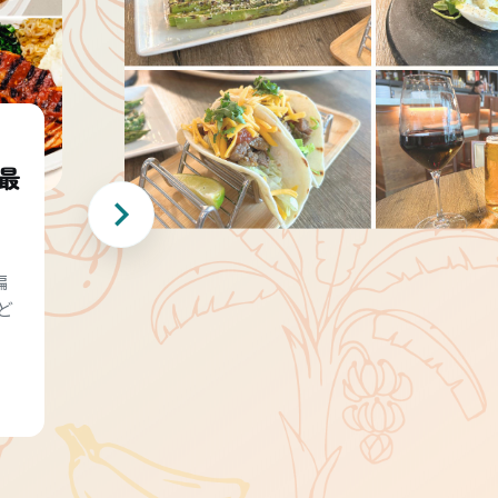
最
編
ど