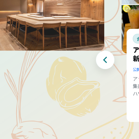
公
ア
集
ハ