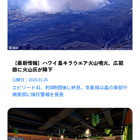
【最新情報】ハワイ島キラウエア火山噴火、広範
囲に火山灰が降下
公開日：
2026.01.26
エピソード41、約8時間後に終息。気象局は島の東部や
南東部に降灰警報を発表