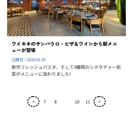
ワイキキのサンパウロ・ピザ＆ワインから新メニ
ューが登場
公開日：
2026.01.20
新作フレッシュパスタ、そして4種類のシグネチャー前
菜がメニューに加わりました!
<
7
8
9
10
11
>