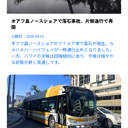
オアフ島ノースショアで落石事故、片側通行で再
開
公開日：
2026.04.13
オアフ島ノースショアのワイメア湾で落石が発生。カ
メハメハ・ハイウェイが一時通行止めとなりました。
一方、ハワイの天候は回復傾向にあり、今後は穏やか
な状態が続く見通しです。