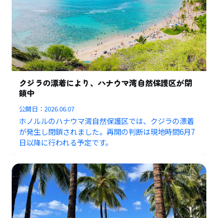
クジラの漂着により、ハナウマ湾自然保護区が閉
鎖中
公開日：
2026.06.07
ホノルルのハナウマ湾自然保護区では、クジラの漂着
が発生し閉鎖されました。再開の判断は現地時間6月7
日以降に行われる予定です。