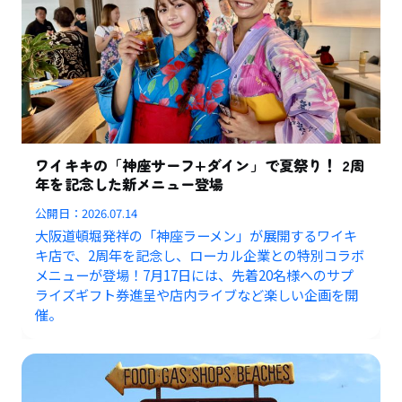
ワイキキの「神座サーフ+ダイン」で夏祭り！ 2周
年を記念した新メニュー登場
公開日：
2026.07.14
大阪道頓堀発祥の「神座ラーメン」が展開するワイキ
キ店で、2周年を記念し、ローカル企業との特別コラボ
メニューが登場！7月17日には、先着20名様へのサプ
ライズギフト券進呈や店内ライブなど楽しい企画を開
催。