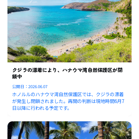
クジラの漂着により、ハナウマ湾自然保護区が閉
鎖中
公開日：
2026.06.07
ホノルルのハナウマ湾自然保護区では、クジラの漂着
が発生し閉鎖されました。再開の判断は現地時間6月7
日以降に行われる予定です。