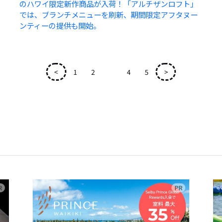
のハワイ限定新作商品が入荷！「アルチザンロフト」
では、ブランチメニューを刷新、期間限定アフタヌー
ンティーの提供も開始。
<
1
2
3
4
5
>
広告
広