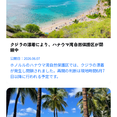
クジラの漂着により、ハナウマ湾自然保護区が閉
鎖中
公開日：
2026.06.07
ホノルルのハナウマ湾自然保護区では、クジラの漂着
が発生し閉鎖されました。再開の判断は現地時間6月7
日以降に行われる予定です。