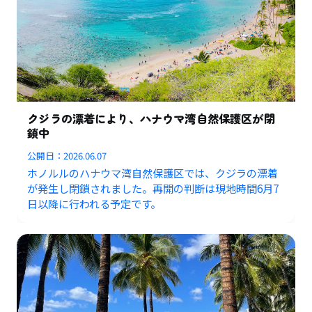
クジラの漂着により、ハナウマ湾自然保護区が閉
鎖中
公開日：
2026.06.07
ホノルルのハナウマ湾自然保護区では、クジラの漂着
が発生し閉鎖されました。再開の判断は現地時間6月7
日以降に行われる予定です。