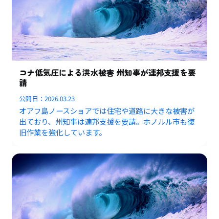
コナ低気圧による洪水被害 州知事が連邦支援を要
請
公開日：
2026.03.23
オアフ島ノースショアでは住宅や道路に大きな被害が
出ており、州知事は連邦支援を要請。ホノルル市も復
旧作業を強化しています。