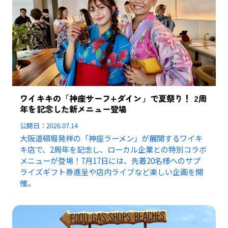
ワイキキの「神座サーフ+ダイン」で夏祭り！ 2周
年を記念した新メニュー登場
公開日：
2026.07.14
大阪道頓堀発祥の「神座ラーメン」が展開するワイキ
キ店で、2周年を記念し、ローカル企業との特別コラボ
メニューが登場！7月17日には、先着20名様へのサプ
ライズギフト券進呈や店内ライブなど楽しい企画を開
催。