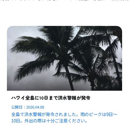
ハワイ全島に10日まで洪水警報が発令
公開日：
2026.04.08
全島で洪水警報が発令されました。雨のピークは9日〜
10日。外出の際は十分ご注意ください。