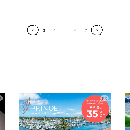
<
3
4
5
6
7
>
広告
広