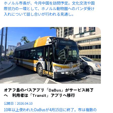
ホノルル市長が、今月中国を訪問予定。文化交流や国
際協力の一環として、ホノルル動物園へのパンダ受け
入れについて話し合いが行われる見通し。
オアフ島のバスアプリ「DaBus」がサービス終了
へ 利用者は「Transit」アプリへ移行
公開日：
2026.04.10
10年以上使われたDaBusが4月15日に終了。市は複数の