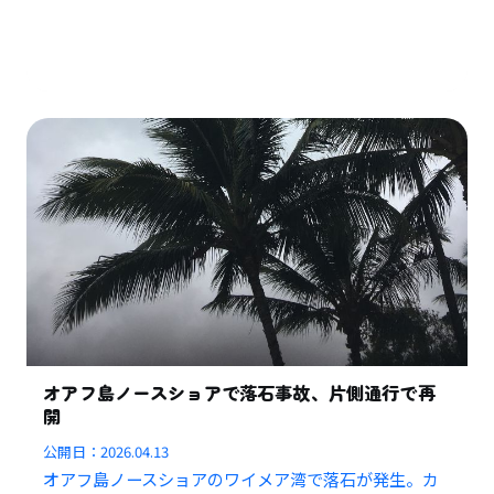
オアフ島ノースショアで落石事故、片側通行で再
開
公開日：
2026.04.13
オアフ島ノースショアのワイメア湾で落石が発生。カ