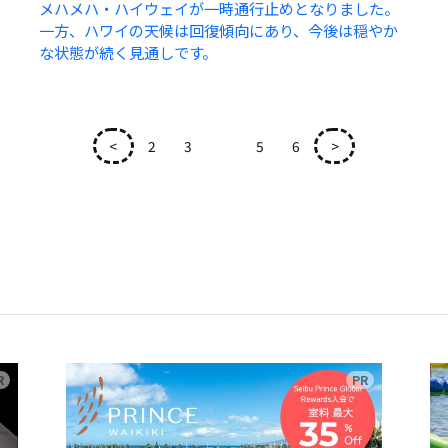
メハメハ・ハイウェイが一時通行止めとなりました。
一方、ハワイの天候は回復傾向にあり、今後は穏やか
な状態が続く見通しです。
<
2
3
4
5
6
>
広告
広