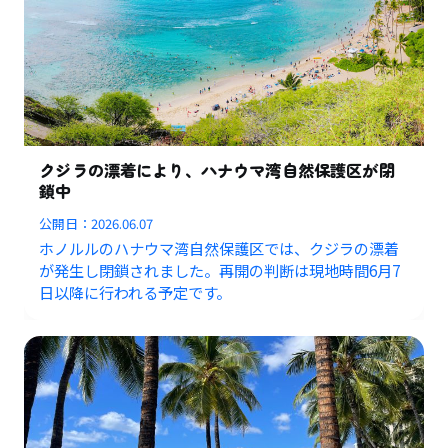
クジラの漂着により、ハナウマ湾自然保護区が閉
鎖中
公開日：
2026.06.07
ホノルルのハナウマ湾自然保護区では、クジラの漂着
が発生し閉鎖されました。再開の判断は現地時間6月7
日以降に行われる予定です。